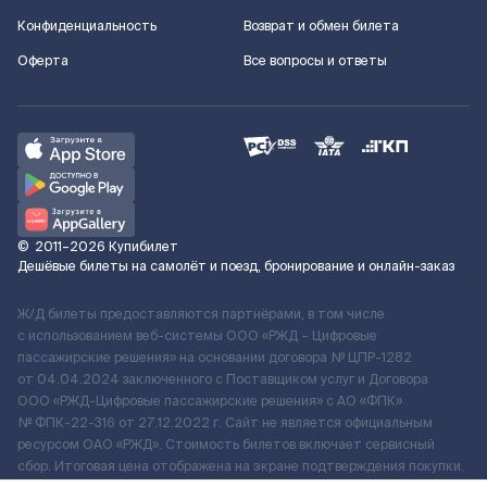
Конфиденциальность
Возврат и обмен билета
Оферта
Все вопросы и ответы
©
2011–2026
Купибилет
Дешёвые билеты на самолёт и поезд, бронирование и онлайн-заказ
Ж/Д билеты предоставляются партнёрами, в том числе
с использованием веб-системы ООО «РЖД – Цифровые
пассажирские решения» на основании договора № ЦПР-1282
от 04.04.2024 заключенного с Поставщиком услуг и Договора
ООО «РЖД-Цифровые пассажирские решения» c АО «ФПК»
№ ФПК-22-316 от 27.12.2022 г. Сайт не является официальным
ресурсом ОАО «РЖД». Стоимость билетов включает сервисный
сбор. Итоговая цена отображена на экране подтверждения покупки.