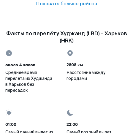
Показать больше рейсов
Факты по перелёту Худжанд (LBD) - Харьков
(HRK)
около 4 часов
2808 км
Среднее время
Расстояние между
перелета из Худжанда
городами
в Харьков без
пересадок
01:00
22:00
Самый ранний вылет из
Самый поздний вылет