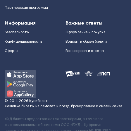
Партнерская программа
Информация
Важные ответы
Безопасность
Оформление и покупка
Конфиденциальность
Возврат и обмен билета
Оферта
Все вопросы и ответы
©
2011–2026
Купибилет
Дешёвые билеты на самолёт и поезд, бронирование и онлайн-заказ
Ж/Д билеты предоставляются партнёрами, в том числе
с использованием веб-системы ООО «РЖД – Цифровые
пассажирские решения» на основании договора № ЦПР-1282