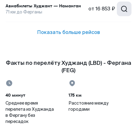
Авиабилеты
Худжант
—
Наманган
от
16 853 ₽
71
км до
Ферганы
Показать больше рейсов
Факты по перелёту Худжанд (LBD) - Фергана
(FEG)
40 минут
175 км
Среднее время
Расстояние между
перелета из Худжанда
городами
в Фергану без
пересадок