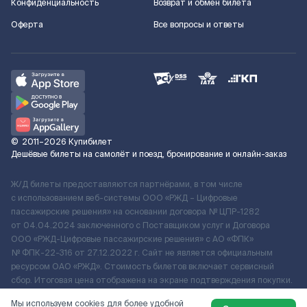
Конфиденциальность
Возврат и обмен билета
Оферта
Все вопросы и ответы
©
2011–2026
Купибилет
Дешёвые билеты на самолёт и поезд, бронирование и онлайн-заказ
Ж/Д билеты предоставляются партнёрами, в том числе
с использованием веб-системы ООО «РЖД – Цифровые
пассажирские решения» на основании договора № ЦПР-1282
от 04.04.2024 заключенного с Поставщиком услуг и Договора
ООО «РЖД-Цифровые пассажирские решения» c АО «ФПК»
№ ФПК-22-316 от 27.12.2022 г. Сайт не является официальным
ресурсом ОАО «РЖД». Стоимость билетов включает сервисный
сбор. Итоговая цена отображена на экране подтверждения покупки.
По вопросам рассмотрения обращений, жалоб, претензий граждан
Мы используем cookies для более удобной