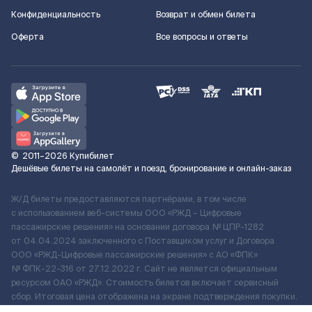
Конфиденциальность
Возврат и обмен билета
Оферта
Все вопросы и ответы
©
2011–2026
Купибилет
Дешёвые билеты на самолёт и поезд, бронирование и онлайн-заказ
Ж/Д билеты предоставляются партнёрами, в том числе
с использованием веб-системы ООО «РЖД – Цифровые
пассажирские решения» на основании договора № ЦПР-1282
от 04.04.2024 заключенного с Поставщиком услуг и Договора
ООО «РЖД-Цифровые пассажирские решения» c АО «ФПК»
№ ФПК-22-316 от 27.12.2022 г. Сайт не является официальным
ресурсом ОАО «РЖД». Стоимость билетов включает сервисный
сбор. Итоговая цена отображена на экране подтверждения покупки.
По вопросам рассмотрения обращений, жалоб, претензий граждан