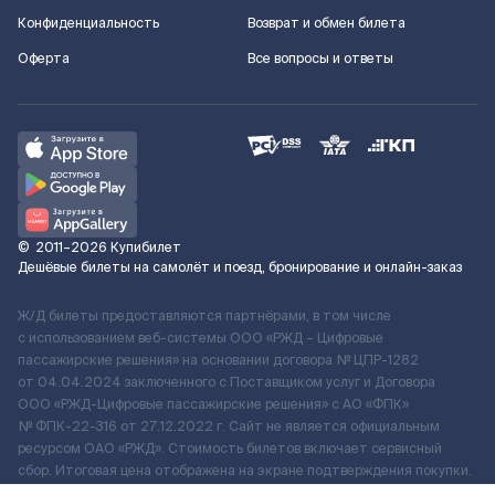
Конфиденциальность
Возврат и обмен билета
Оферта
Все вопросы и ответы
©
2011–2026
Купибилет
Дешёвые билеты на самолёт и поезд, бронирование и онлайн-заказ
Ж/Д билеты предоставляются партнёрами, в том числе
с использованием веб-системы ООО «РЖД – Цифровые
пассажирские решения» на основании договора № ЦПР-1282
от 04.04.2024 заключенного с Поставщиком услуг и Договора
ООО «РЖД-Цифровые пассажирские решения» c АО «ФПК»
№ ФПК-22-316 от 27.12.2022 г. Сайт не является официальным
ресурсом ОАО «РЖД». Стоимость билетов включает сервисный
сбор. Итоговая цена отображена на экране подтверждения покупки.
По вопросам рассмотрения обращений, жалоб, претензий граждан