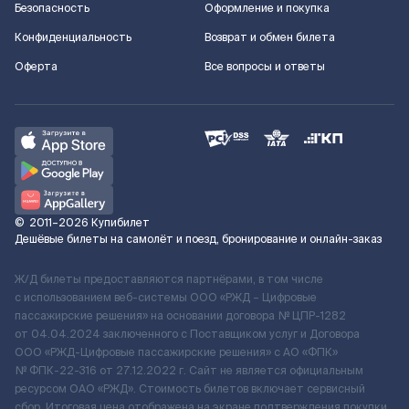
Безопасность
Оформление и покупка
Конфиденциальность
Возврат и обмен билета
Оферта
Все вопросы и ответы
©
2011–2026
Купибилет
Дешёвые билеты на самолёт и поезд, бронирование и онлайн-заказ
Ж/Д билеты предоставляются партнёрами, в том числе
с использованием веб-системы ООО «РЖД – Цифровые
пассажирские решения» на основании договора № ЦПР-1282
от 04.04.2024 заключенного с Поставщиком услуг и Договора
ООО «РЖД-Цифровые пассажирские решения» c АО «ФПК»
№ ФПК-22-316 от 27.12.2022 г. Сайт не является официальным
ресурсом ОАО «РЖД». Стоимость билетов включает сервисный
сбор. Итоговая цена отображена на экране подтверждения покупки.