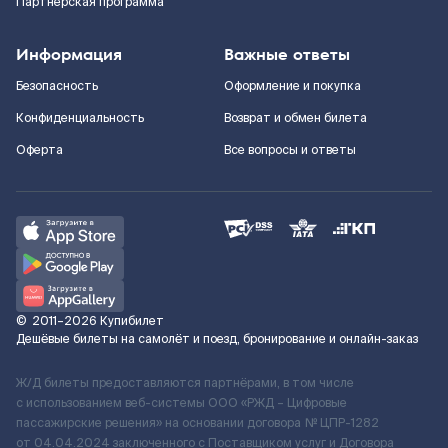
Партнерская программа
Информация
Важные ответы
Безопасность
Оформление и покупка
Конфиденциальность
Возврат и обмен билета
Оферта
Все вопросы и ответы
©
2011–2026
Купибилет
Дешёвые билеты на самолёт и поезд, бронирование и онлайн-заказ
Ж/Д билеты предоставляются партнёрами, в том числе
с использованием веб-системы ООО «РЖД – Цифровые
пассажирские решения» на основании договора № ЦПР-1282
от 04.04.2024 заключенного с Поставщиком услуг и Договора