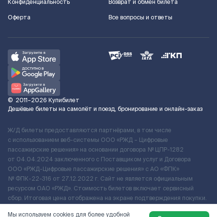
Конфиденциальность
Возврат и обмен билета
Оферта
Все вопросы и ответы
©
2011–2026
Купибилет
Дешёвые билеты на самолёт и поезд, бронирование и онлайн-заказ
Ж/Д билеты предоставляются партнёрами, в том числе
с использованием веб-системы ООО «РЖД – Цифровые
пассажирские решения» на основании договора № ЦПР-1282
от 04.04.2024 заключенного с Поставщиком услуг и Договора
ООО «РЖД-Цифровые пассажирские решения» c АО «ФПК»
№ ФПК-22-316 от 27.12.2022 г. Сайт не является официальным
ресурсом ОАО «РЖД». Стоимость билетов включает сервисный
сбор. Итоговая цена отображена на экране подтверждения покупки.
По вопросам рассмотрения обращений, жалоб, претензий граждан
Мы используем cookies для более удобной