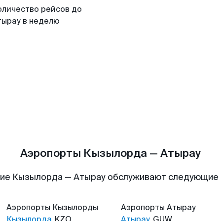
оличество рейсов до
тырау в неделю
Аэропорты Кызылорда — Атырау
ие Кызылорда — Атырау обслуживают следующие
Аэропорты
Кызылорды
Аэропорты
Атырау
Кызылорда
KZO
Атырау
GUW