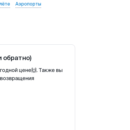
лёте
Аэропорты
и обратно)
годной цене🙌. Также вы
у возвращения