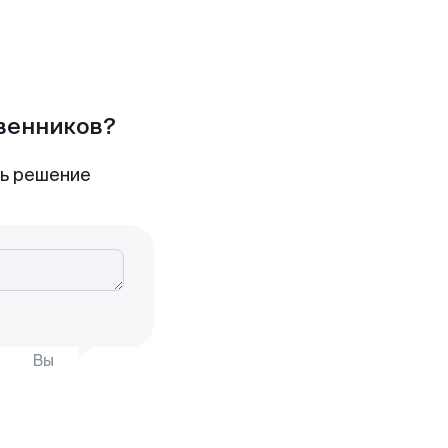
твенников?
ть решение
Вы