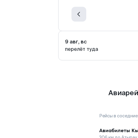
9 авг, вс
перелёт туда
Авиарей
Рейсы в соседние
Авиабилеты
Кы
306
км до
Атырау