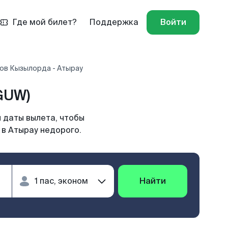
Где мой билет?
Поддержка
Войти
ов Кызылорда - Атырау
GUW)
 даты вылета, чтобы
 в Атырау недорого.
Найти