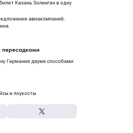
билет Казань Золинген в одну
редложения авиакомпаний,
ена.
с пересадками
ану Германия двумя способами:
йсы и лоукосты.