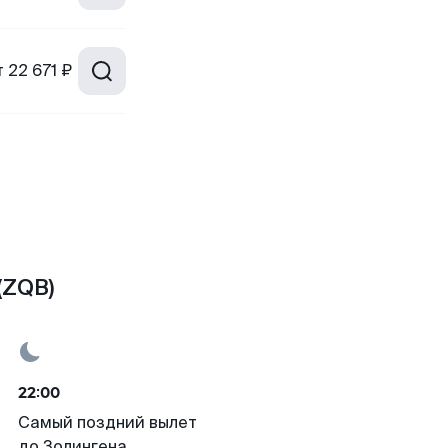
т
22 671 ₽
(ZQB)
22:00
Самый поздний вылет
до Золингена