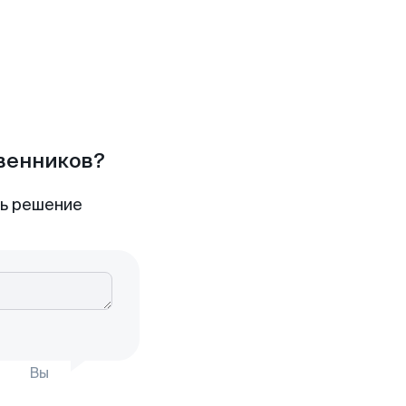
твенников?
ть решение
Вы