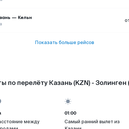
зань
—
Кельн
о
а
Показать больше рейсов
ы по перелёту Казань (KZN) - Золинген 
м
01:00
асстояние между
Самый ранний вылет из
ородами
Казани