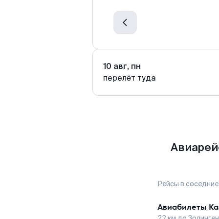
10 авг, пн
перелёт туда
Авиарей
Рейсы в соседние
Авиабилеты
Ка
22
км до
Золинге