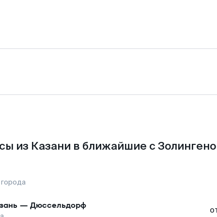
сы из Казани в ближайшие с Золингено
 города
зань
—
Дюссельдорф
о
на