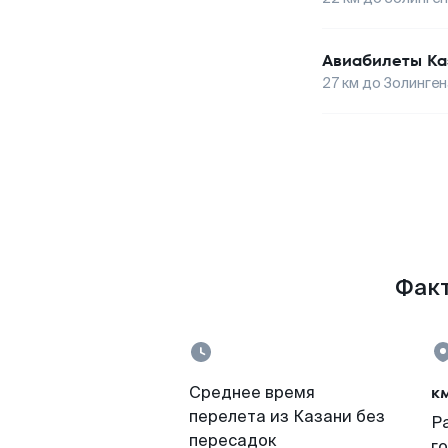
Авиабилеты
Ка
27
км до
Золинген
Факт
к
Среднее время
перелета из Казани без
Р
пересадок
г