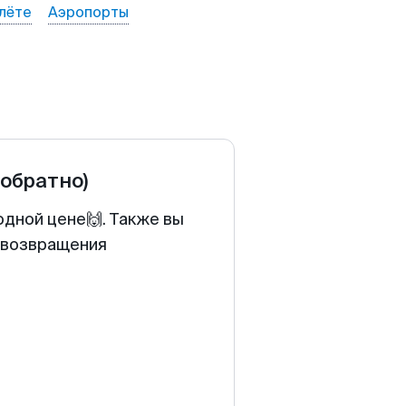
лёте
Аэропорты
 обратно)
одной цене🙌. Также вы
у возвращения