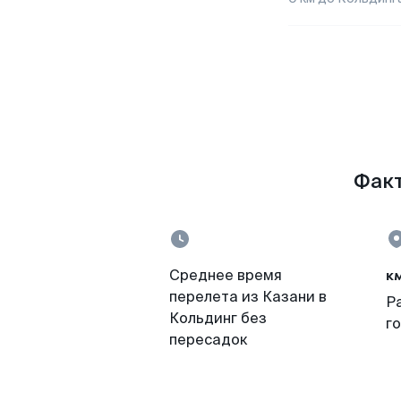
Факт
к
Среднее время
перелета из Казани в
Р
Кольдинг без
г
пересадок