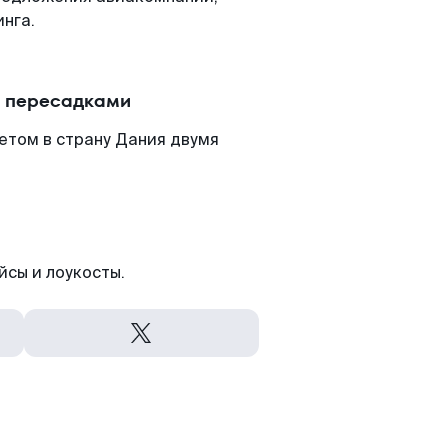
нга.
с пересадками
етом в страну Дания двумя
йсы и лоукосты.