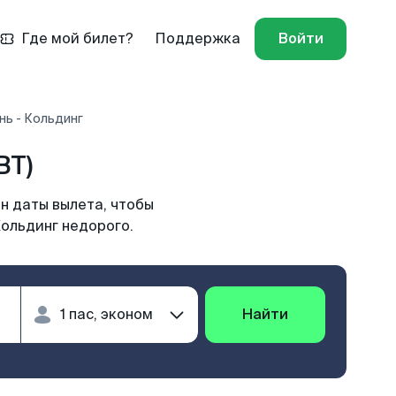
Где мой билет?
Поддержка
Войти
нь - Кольдинг
BT)
н даты вылета, чтобы
Кольдинг недорого.
Найти