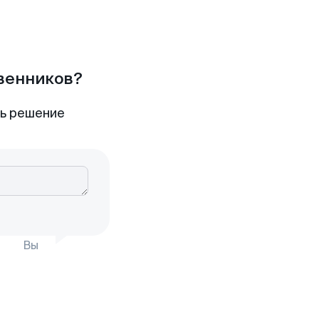
твенников?
ть решение
Вы