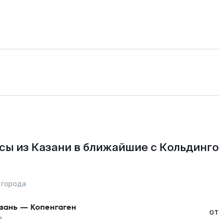
сы из Казани в ближайшие с Кольдинго
 города
зань
—
Копенгаген
от
а