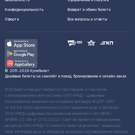
Безопасность
Оформление и покупка
Конфиденциальность
Возврат и обмен билета
Оферта
Все вопросы и ответы
©
2011–2026
Купибилет
Дешёвые билеты на самолёт и поезд, бронирование и онлайн-заказ
Ж/Д билеты предоставляются партнёрами, в том числе
с использованием веб-системы ООО «РЖД – Цифровые
пассажирские решения» на основании договора № ЦПР-1282
от 04.04.2024 заключенного с Поставщиком услуг и Договора
ООО «РЖД-Цифровые пассажирские решения» c АО «ФПК»
№ ФПК-22-316 от 27.12.2022 г. Сайт не является официальным
ресурсом ОАО «РЖД». Стоимость билетов включает сервисный
сбор. Итоговая цена отображена на экране подтверждения покупки.