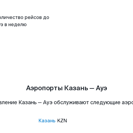
оличество рейсов до
уэ в неделю
Аэропорты Казань — Ауэ
вление Казань — Ауэ обслуживают следующие аэр
Казань
KZN