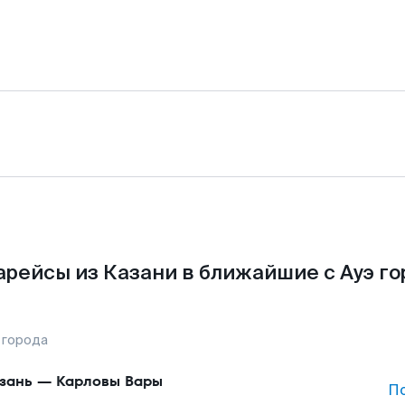
арейсы из Казани в ближайшие с Ауэ го
 города
зань
—
Карловы Вары
П