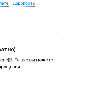
лёте
Аэропорты
ратно)
цене🙌. Также вы можете
звращения