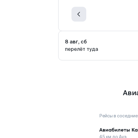
8 авг, сб
перелёт туда
Ави
Рейсы в соседние
Авиабилеты
Ка
45
км до
Ауэ