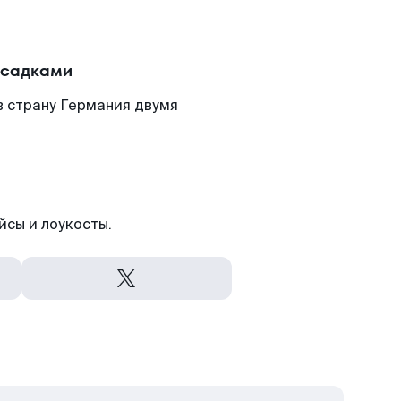
есадками
в страну Германия двумя
йсы и лоукосты.