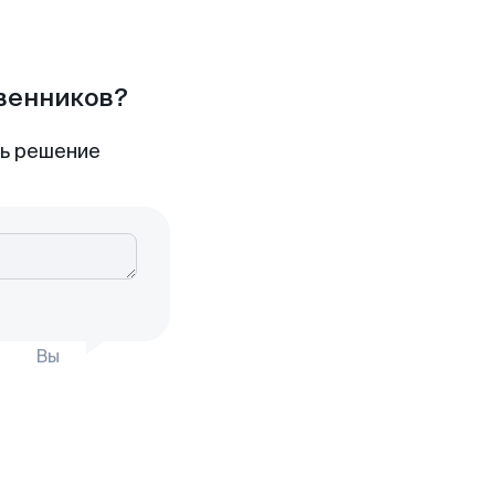
твенников?
ть решение
Вы