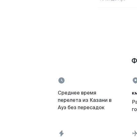
Ф
к
Среднее время
перелета из Казани в
Р
Ауэ без пересадок
г