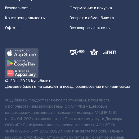
Безопасность
Оформление и покупка
Конфиденциальность
Возврат и обмен билета
Оферта
Все вопросы и ответы
©
2011–2026
Купибилет
Дешёвые билеты на самолёт и поезд, бронирование и онлайн-заказ
Ж/Д билеты предоставляются партнёрами, в том числе
с использованием веб-системы ООО «РЖД – Цифровые
пассажирские решения» на основании договора № ЦПР-1282
от 04.04.2024 заключенного с Поставщиком услуг и Договора
ООО «РЖД-Цифровые пассажирские решения» c АО «ФПК»
№ ФПК-22-316 от 27.12.2022 г. Сайт не является официальным
ресурсом ОАО «РЖД». Стоимость билетов включает сервисный