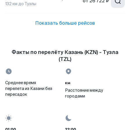
от
26 722 ₽
132
км до
Тузлы
Показать больше рейсов
Факты по перелёту Казань (KZN) - Тузла
(TZL)
км
Среднее время
перелета из Казани без
Расстояние между
пересадок
городами
01:00
22:00