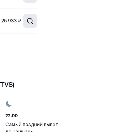
25 933 ₽
(TVS)
22:00
Самый поздний вылет
до Таншань