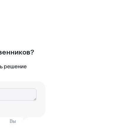
твенников?
ть решение
Вы