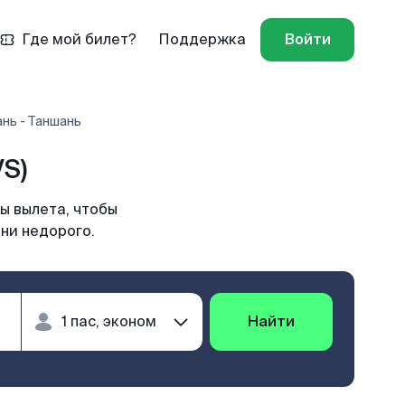
Где мой билет?
Поддержка
Войти
нь - Таншань
S)
ы вылета, чтобы
ни недорого.
Найти