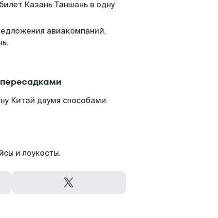
 билет Казань Таншань в одну
редложения авиакомпаний,
нь.
с пересадками
ну Китай двумя способами:
йсы и лоукосты.