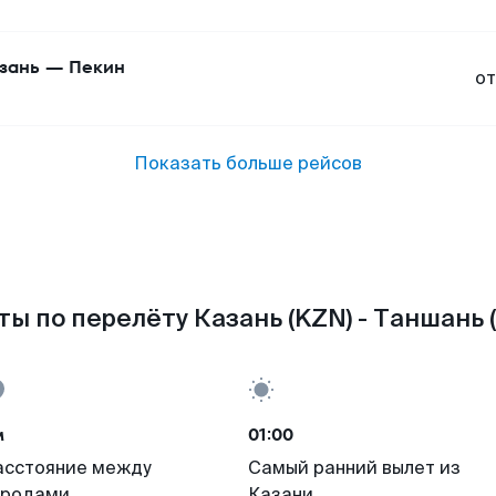
зань
—
Пекин
от
Показать больше рейсов
ы по перелёту Казань (KZN) - Таншань 
м
01:00
асстояние между
Самый ранний вылет из
ородами
Казани