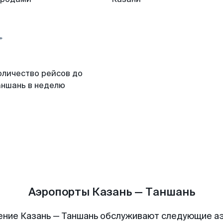
оличество рейсов до
аншань в неделю
Аэропорты Казань — Таншань
ение Казань — Таншань обслуживают следующие а