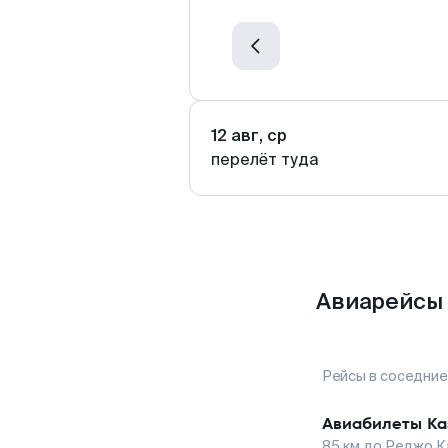
12 авг, ср
перелёт туда
Авиарейсы 
Рейсы в соседние
Авиабилеты
Ка
85
км до
Реджо К