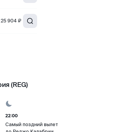
25 904 ₽
ия (REG)
22:00
Самый поздний вылет
до Реджо Калабрии