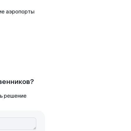
ие аэропорты
твенников?
ть решение