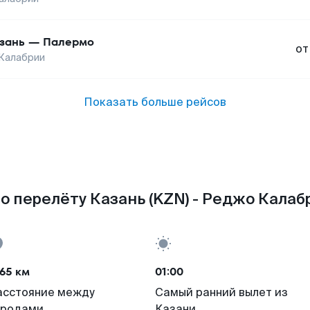
зань
—
Палермо
от
Калабрии
Показать больше рейсов
о перелёту Казань (KZN) - Реджо Калабр
65 км
01:00
асстояние между
Самый ранний вылет из
ородами
Казани