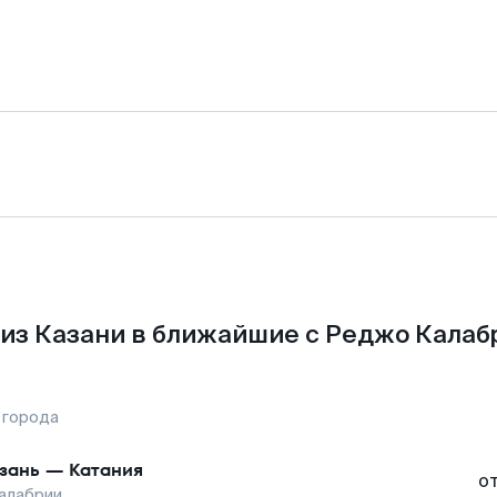
из Казани в ближайшие с Реджо Калаб
 города
зань
—
Катания
о
алабрии