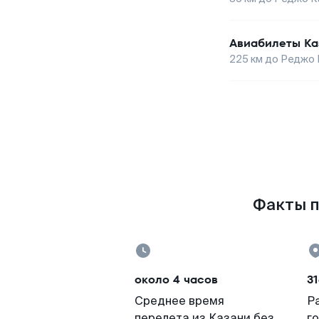
Авиабилеты
Ка
225
км до
Реджо 
Факты п
около 4 часов
31
Среднее время
Р
перелета из Казани без
г