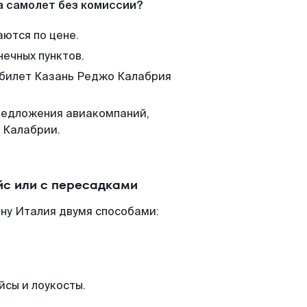
а самолет без комиссии?
аются по цене.
нечных пунктов.
м билет Казань Реджо Калабрия
редложения авиакомпаний,
 Калабрии.
йс или с пересадками
ну Италия двумя способами:
йсы и лоукосты.