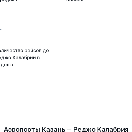
оличество рейсов до
еджо Калабрии в
еделю
Аэропорты Казань — Реджо Калабрия