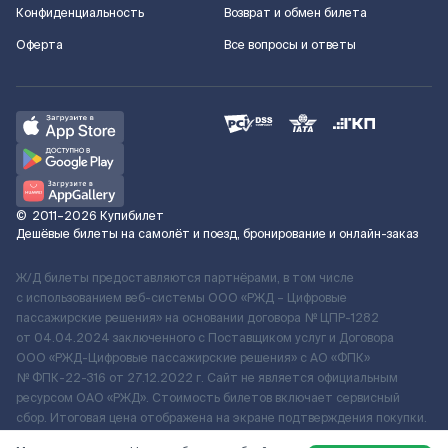
Конфиденциальность
Возврат и обмен билета
Оферта
Все вопросы и ответы
©
2011–2026
Купибилет
Дешёвые билеты на самолёт и поезд, бронирование и онлайн-заказ
Ж/Д билеты предоставляются партнёрами, в том числе
с использованием веб-системы ООО «РЖД – Цифровые
пассажирские решения» на основании договора № ЦПР-1282
от 04.04.2024 заключенного с Поставщиком услуг и Договора
ООО «РЖД-Цифровые пассажирские решения» c АО «ФПК»
№ ФПК-22-316 от 27.12.2022 г. Сайт не является официальным
ресурсом ОАО «РЖД». Стоимость билетов включает сервисный
сбор. Итоговая цена отображена на экране подтверждения покупки.
По вопросам рассмотрения обращений, жалоб, претензий граждан