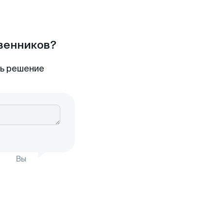
твенников?
ть решение
Вы