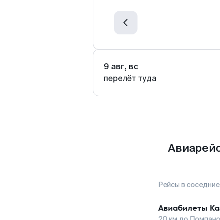
9 авг, вс
перелёт туда
Авиарейс
Рейсы в соседние
Авиабилеты
Ка
20
км до
Помпано