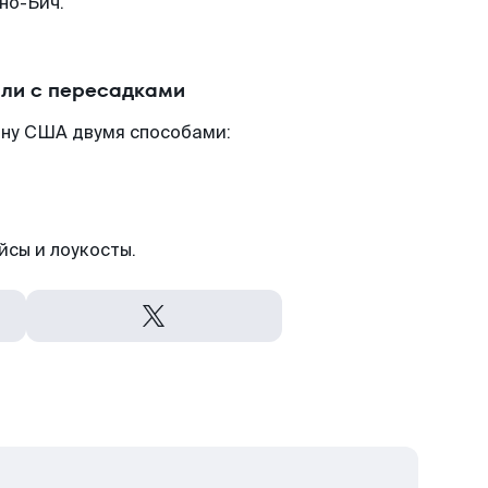
но-Бич.
или с пересадками
ану США двумя способами:
йсы и лоукосты.