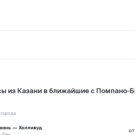
ы из Казани в ближайшие с Помпано-Б
 города
зань
—
Холливуд
от
-Бич