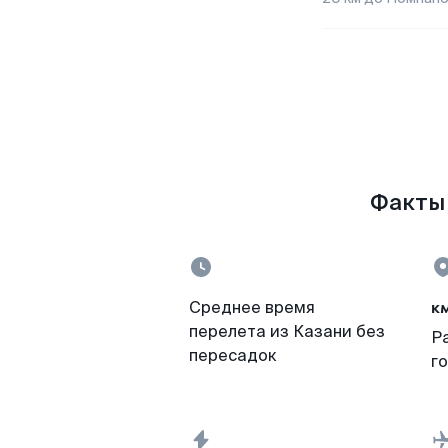
Факты 
к
Среднее время
перелета из Казани без
Р
пересадок
г