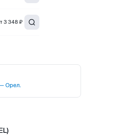
т
3 348 ₽
— Орел.
EL)