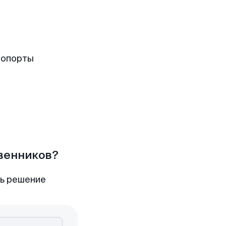
ропорты
твенников?
ть решение