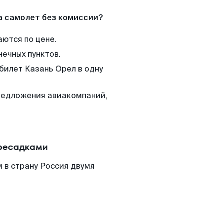
а самолет без комиссии?
аются по цене.
нечных пунктов.
билет Казань Орел в одну
редложения авиакомпаний,
ересадками
 в страну Россия двумя