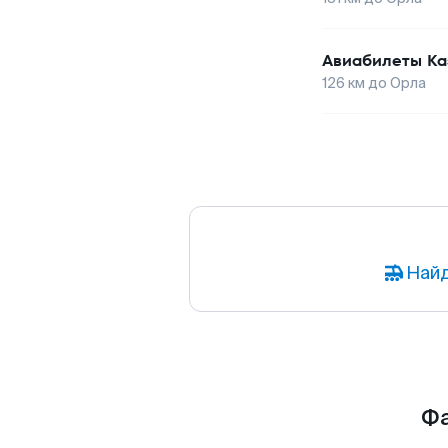
Авиабилеты
Ка
126
км до
Орла
Найд
Фа