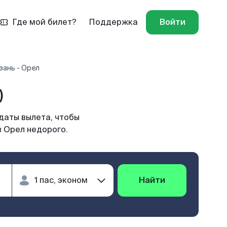
Где мой билет?
Поддержка
Войти
зань - Орел
)
даты вылета, чтобы
в Орел недорого.
Найти