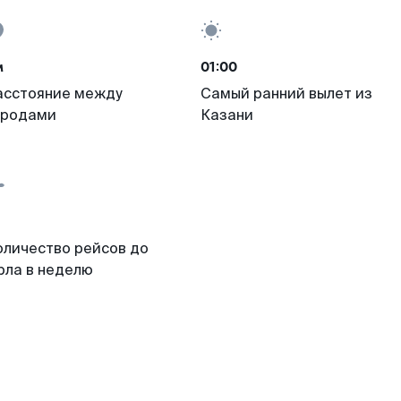
м
01:00
асстояние между
Самый ранний вылет из
ородами
Казани
оличество рейсов до
рла в неделю