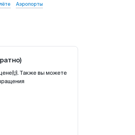
лёте
Аэропорты
братно)
 цене🙌. Также вы можете
звращения