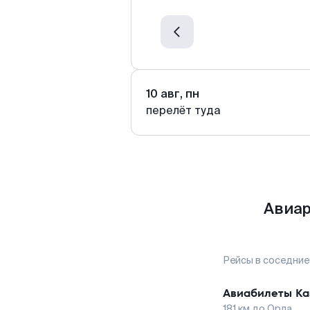
10 авг, пн
перелёт туда
Авиар
Рейсы в соседние
Авиабилеты
Ка
181
км до
Орла