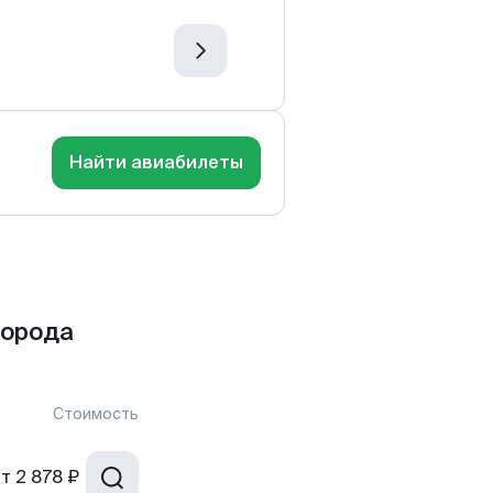
Найти авиабилеты
города
Стоимость
от
2 878 ₽