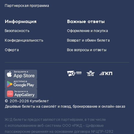
Партнерская программа
Информация
Важные ответы
Безопасность
Оформление и покупка
Конфиденциальность
Возврат и обмен билета
Оферта
Все вопросы и ответы
©
2011–2026
Купибилет
Дешёвые билеты на самолёт и поезд, бронирование и онлайн-заказ
Ж/Д билеты предоставляются партнёрами, в том числе
с использованием веб-системы ООО «РЖД – Цифровые
пассажирские решения» на основании договора № ЦПР-1282