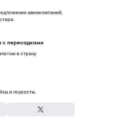
редложения авиакомпаний,
стера.
и с пересадками
илетом в страну
йсы и лоукосты.