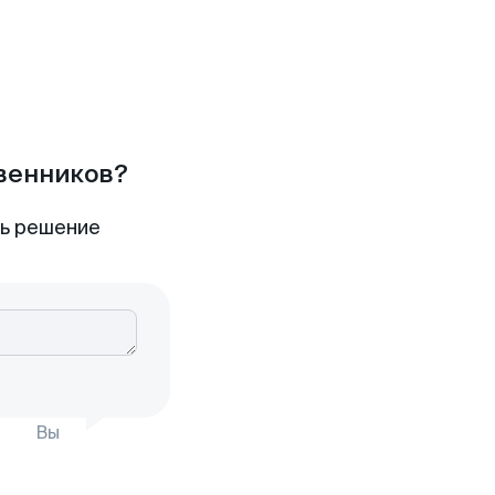
твенников?
ть решение
Вы