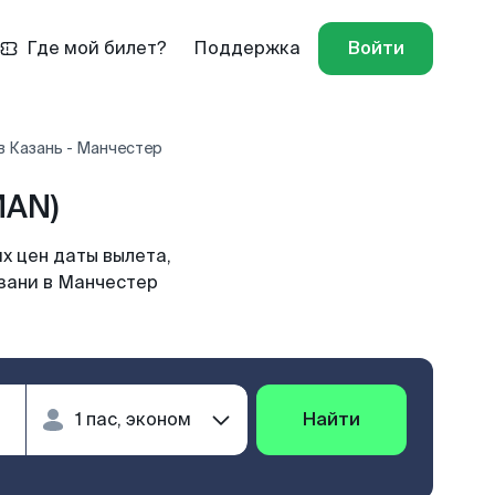
Где мой билет?
Поддержка
Войти
в Казань - Манчестер
MAN)
х цен даты вылета,
азани в Манчестер
Найти