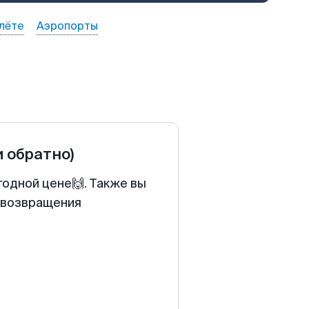
лёте
Аэропорты
и обратно)
годной цене🙌. Также вы
у возвращения