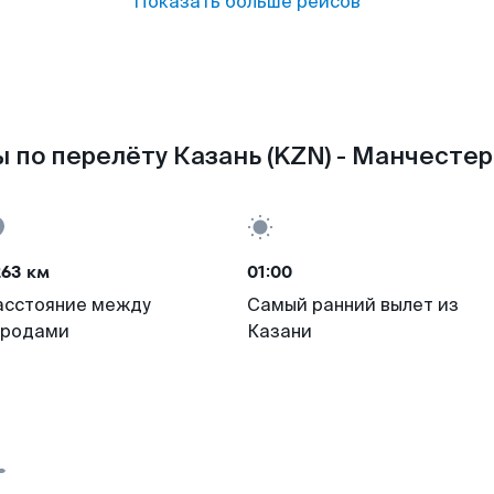
Показать больше рейсов
 по перелёту Казань (KZN) - Манчестер
263 км
01:00
асстояние между
Самый ранний вылет из
ородами
Казани