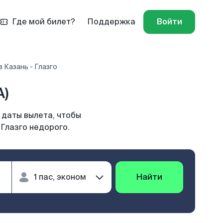
Где мой билет?
Поддержка
Войти
 Казань - Глазго
A)
 даты вылета, чтобы
 Глазго недорого.
Найти