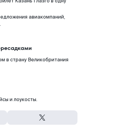
билет Казань Глазго в одну
редложения авиакомпаний,
.
пересадками
ом в страну Великобритания
йсы и лоукосты.