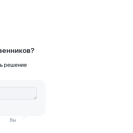
твенников?
ть решение
Вы