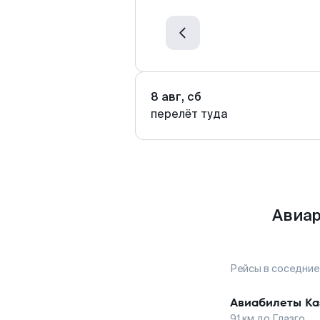
8 авг, сб
перелёт туда
Авиар
Рейсы в соседние
Авиабилеты
Ка
91
км до
Глазго