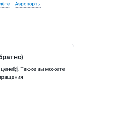
лёте
Аэропорты
обратно)
й цене🙌. Также вы можете
звращения