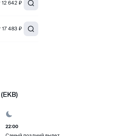
т
12 642 ₽
т
17 483 ₽
(EKB)
22:00
Самый поздний вылет