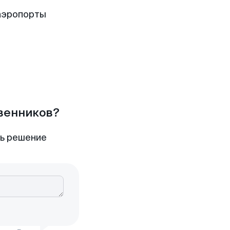
аэропорты
твенников?
ть решение