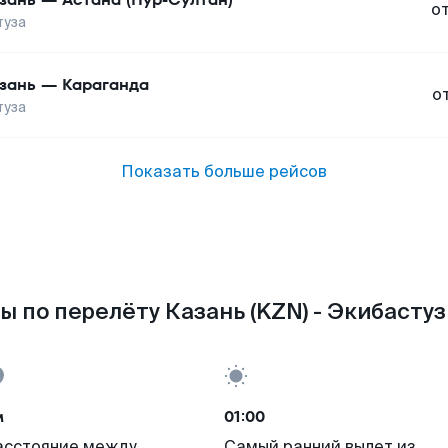
о
туза
зань
—
Караганда
о
туза
Показать больше рейсов
ы по перелёту Казань (KZN) - Экибастуз 
м
01:00
асстояние между
Самый ранний вылет из