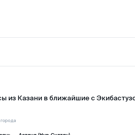
ы из Казани в ближайшие с Экибастуз
 города
зань
—
Астана (Нур-Султан)