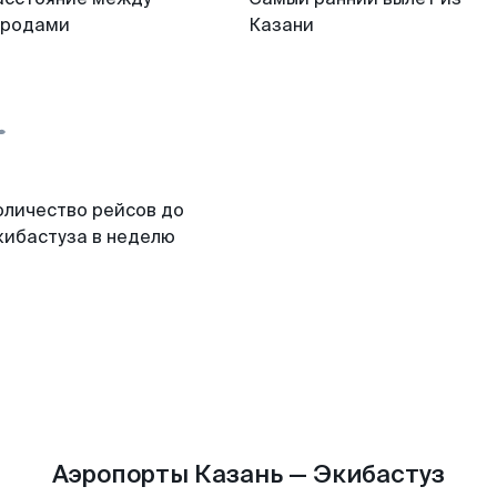
ородами
Казани
оличество рейсов до
кибастуза в неделю
Аэропорты Казань — Экибастуз