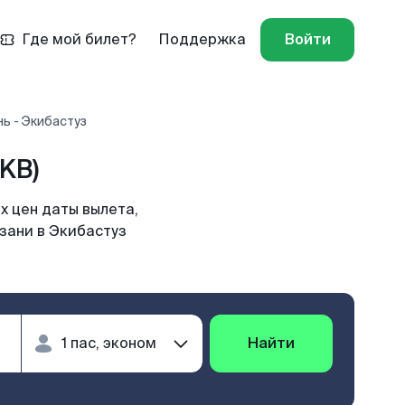
Где мой билет?
Поддержка
Войти
ь - Экибастуз
KB)
х цен даты вылета,
зани в Экибастуз
Найти