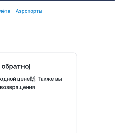
лёте
Аэропорты
и обратно)
годной цене🙌. Также вы
у возвращения