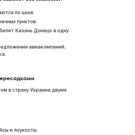
аются по цене.
нечных пунктов.
 билет Казань Донецк в одну
редложения авиакомпаний,
ка.
пересадками
ом в страну Украина двумя
йсы и лоукосты.