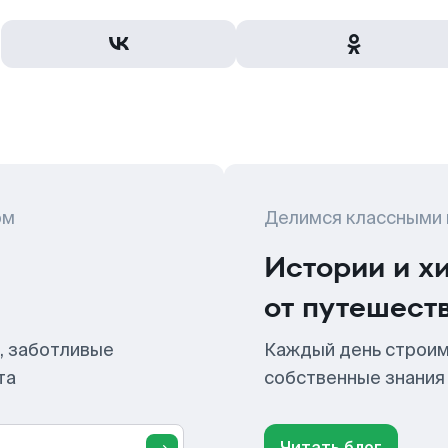
ом
Делимся классными
Истории и х
от путешест
, заботливые
Каждый день строим
та
собственные знания
Читать блог