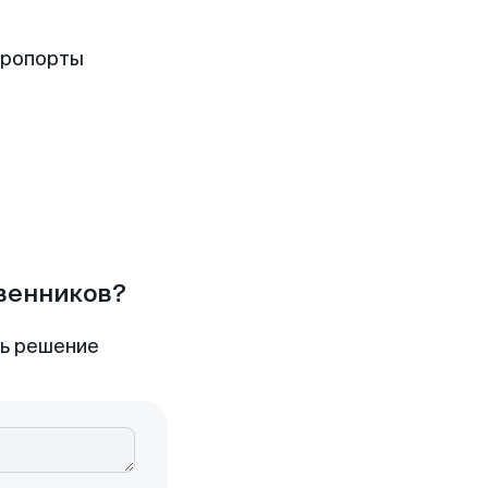
эропорты
твенников?
ть решение