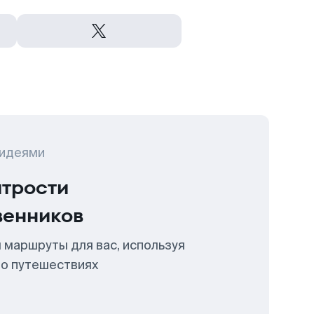
 идеями
итрости
венников
 маршруты для вас, используя
 о путешествиях