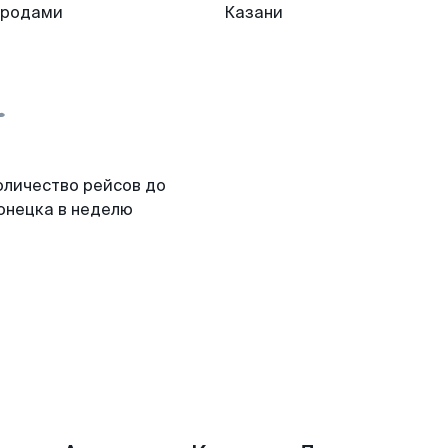
ородами
Казани
оличество рейсов до
онецка в неделю