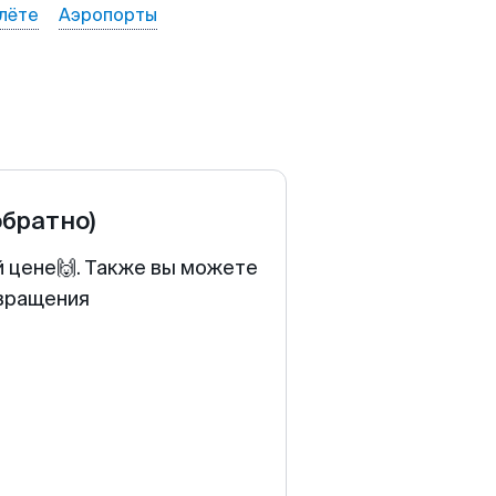
лёте
Аэропорты
обратно)
й цене🙌. Также вы можете
звращения