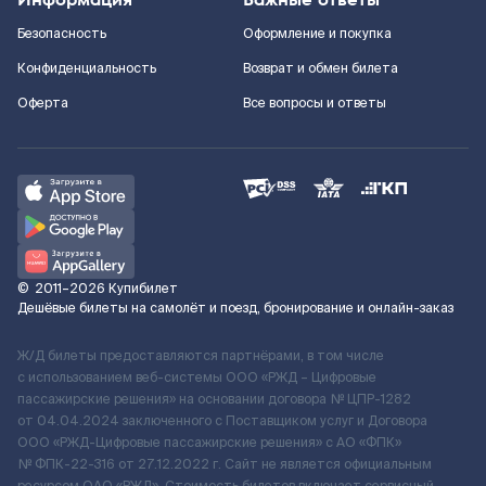
Безопасность
Оформление и покупка
Конфиденциальность
Возврат и обмен билета
Оферта
Все вопросы и ответы
©
2011–2026
Купибилет
Дешёвые билеты на самолёт и поезд, бронирование и онлайн-заказ
Ж/Д билеты предоставляются партнёрами, в том числе
с использованием веб-системы ООО «РЖД – Цифровые
пассажирские решения» на основании договора № ЦПР-1282
от 04.04.2024 заключенного с Поставщиком услуг и Договора
ООО «РЖД-Цифровые пассажирские решения» c АО «ФПК»
№ ФПК-22-316 от 27.12.2022 г. Сайт не является официальным