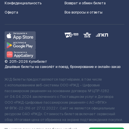
Конфиденциальность
Возврат и обмен билета
Оферта
Все вопросы и ответы
©
2011–2026
Купибилет
Дешёвые билеты на самолёт и поезд, бронирование и онлайн-заказ
Ж/Д билеты предоставляются партнёрами, в том числе
с использованием веб-системы ООО «РЖД – Цифровые
пассажирские решения» на основании договора № ЦПР-1282
от 04.04.2024 заключенного с Поставщиком услуг и Договора
ООО «РЖД-Цифровые пассажирские решения» c АО «ФПК»
№ ФПК-22-316 от 27.12.2022 г. Сайт не является официальным
ресурсом ОАО «РЖД». Стоимость билетов включает сервисный
сбор. Итоговая цена отображена на экране подтверждения покупки.
По вопросам рассмотрения обращений, жалоб, претензий граждан