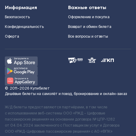
Информация
Важные ответы
Безопасность
Оформление и покупка
Конфиденциальность
Возврат и обмен билета
Оферта
Все вопросы и ответы
©
2011–2026
Купибилет
Дешёвые билеты на самолёт и поезд, бронирование и онлайн-заказ
Ж/Д билеты предоставляются партнёрами, в том числе
с использованием веб-системы ООО «РЖД – Цифровые
пассажирские решения» на основании договора № ЦПР-1282
от 04.04.2024 заключенного с Поставщиком услуг и Договора
ООО «РЖД-Цифровые пассажирские решения» c АО «ФПК»