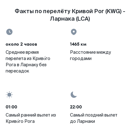
Факты по перелёту Кривой Рог (KWG) -
Ларнака (LCA)
около 2 часов
1465 км
Среднее время
Расстояние между
перелета из Криво́го
городами
Рога в Ларнаку без
пересадок
01:00
22:00
Самый ранний вылет из
Самый поздний вылет
Криво́го Рога
до Ларнаки