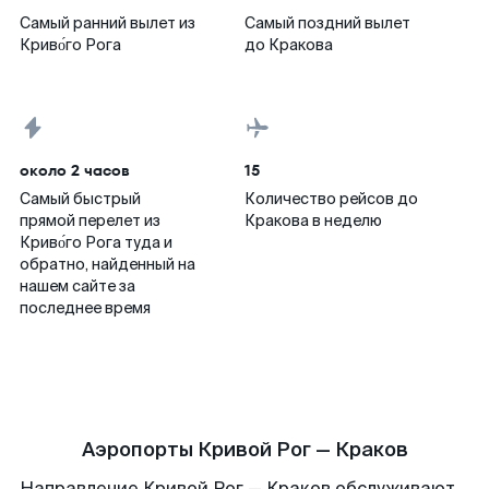
Самый ранний вылет из
Самый поздний вылет
Криво́го Рога
до Кракова
около 2 часов
15
Самый быстрый
Количество рейсов до
прямой перелет из
Кракова в неделю
Криво́го Рога туда и
обратно, найденный на
нашем сайте за
последнее время
Аэропорты Кривой Рог — Краков
Направление Кривой Рог — Краков обслуживают