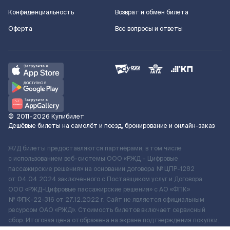
Конфиденциальность
Возврат и обмен билета
Оферта
Все вопросы и ответы
©
2011–2026
Купибилет
Дешёвые билеты на самолёт и поезд, бронирование и онлайн-заказ
Ж/Д билеты предоставляются партнёрами, в том числе
с использованием веб-системы ООО «РЖД – Цифровые
пассажирские решения» на основании договора № ЦПР-1282
от 04.04.2024 заключенного с Поставщиком услуг и Договора
ООО «РЖД-Цифровые пассажирские решения» c АО «ФПК»
№ ФПК-22-316 от 27.12.2022 г. Сайт не является официальным
ресурсом ОАО «РЖД». Стоимость билетов включает сервисный
сбор. Итоговая цена отображена на экране подтверждения покупки.