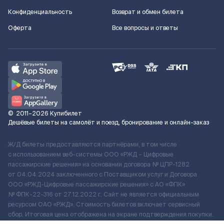
Конфиденциальность
Возврат и обмен билета
Оферта
Все вопросы и ответы
©
2011–2026
Купибилет
Дешёвые билеты на самолёт и поезд, бронирование и онлайн-заказ
Ж/Д билеты предоставляются партнёрами, в том числе
с использованием веб-системы ООО «РЖД – Цифровые
пассажирские решения» на основании договора № ЦПР-1282
от 04.04.2024 заключенного с Поставщиком услуг и Договора
ООО «РЖД-Цифровые пассажирские решения» c АО «ФПК»
№ ФПК-22-316 от 27.12.2022 г. Сайт не является официальным
ресурсом ОАО «РЖД». Стоимость билетов включает сервисный
сбор. Итоговая цена отображена на экране подтверждения покупки.