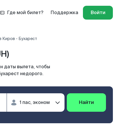
Где мой билет?
Поддержка
Войти
 Киров - Бухарест
H)
н даты вылета, чтобы
Бухарест недорого.
Найти