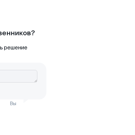
твенников?
ть решение
Вы