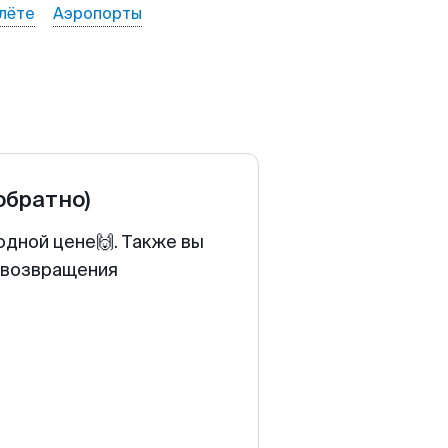
лёте
Аэропорты
обратно)
одной цене🙌. Также вы
у возвращения