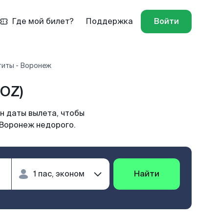
Где мой билет?
Поддержка
Войти
титы - Воронеж
OZ)
н даты вылета, чтобы
 Воронеж недорого.
Найти