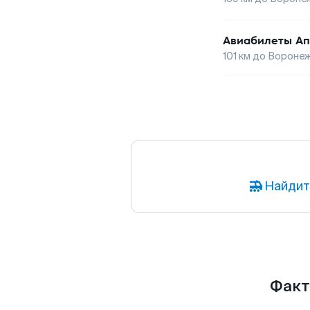
Авиабилеты
Ап
101
км до
Вороне
Найдит
Факт