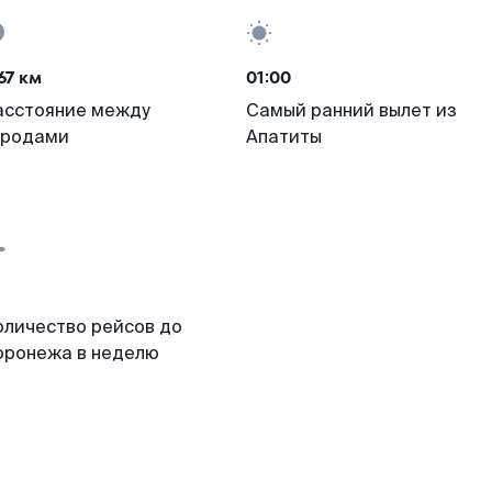
67 км
01:00
асстояние между
Самый ранний вылет из
ородами
Апатиты
оличество рейсов до
оронежа в неделю