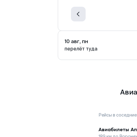
10 авг, пн
перелёт туда
Авиа
Рейсы в соседние
Авиабилеты
Ап
189
км до
Вороне