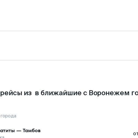
рейсы из в ближайшие с Воронежем г
 города
атиты
—
Тамбов
о
жа