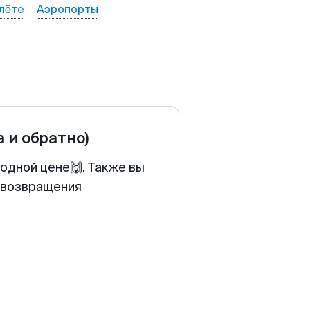
лёте
Аэропорты
а и обратно)
одной цене🙌. Также вы
у возвращения