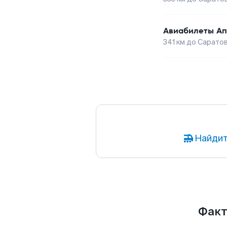
Авиабилеты
Ап
341
км до
Сарато
Найдит
Факт