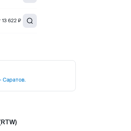
т
13 622 ₽
 Саратов.
(RTW)