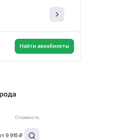
Найти авиабилеты
орода
Стоимость
от
9 915 ₽