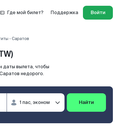
Где мой билет?
Поддержка
Войти
титы - Саратов
TW)
н даты вылета, чтобы
 Саратов недорого.
Найти