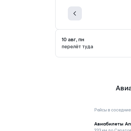
10 авг, пн
перелёт туда
Авиа
Рейсы в соседние
Авиабилеты
Ап
333
км до
Сарато