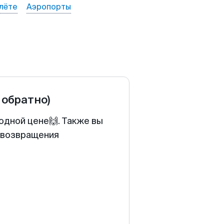
лёте
Аэропорты
 обратно)
одной цене🙌. Также вы
у возвращения