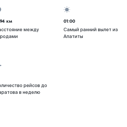
94 км
01:00
асстояние между
Самый ранний вылет из
ородами
Апатиты
оличество рейсов до
аратова в неделю