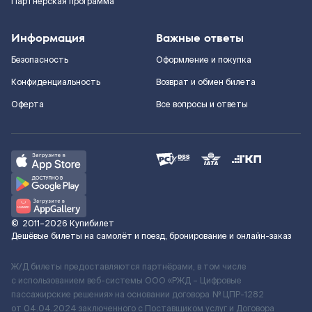
Партнерская программа
Информация
Важные ответы
Безопасность
Оформление и покупка
Конфиденциальность
Возврат и обмен билета
Оферта
Все вопросы и ответы
©
2011–2026
Купибилет
Дешёвые билеты на самолёт и поезд, бронирование и онлайн-заказ
Ж/Д билеты предоставляются партнёрами, в том числе
с использованием веб-системы ООО «РЖД – Цифровые
пассажирские решения» на основании договора № ЦПР-1282
от 04.04.2024 заключенного с Поставщиком услуг и Договора