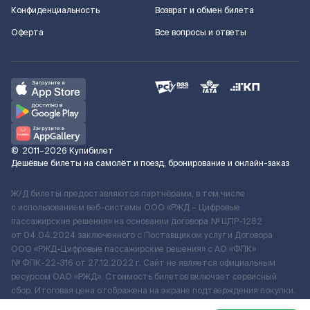
Конфиденциальность
Возврат и обмен билета
Оферта
Все вопросы и ответы
©
2011–2026
Купибилет
Дешёвые билеты на самолёт и поезд, бронирование и онлайн-заказ
Ж/Д билеты предоставляются партнёрами, в том числе
с использованием веб-системы ООО «РЖД – Цифровые
пассажирские решения» на основании договора № ЦПР-1282
от 04.04.2024 заключенного с Поставщиком услуг и Договора
ООО «РЖД-Цифровые пассажирские решения» c АО «ФПК»
№ ФПК-22-316 от 27.12.2022 г. Сайт не является официальным
ресурсом ОАО «РЖД». Стоимость билетов включает сервисный
сбор. Итоговая цена отображена на экране подтверждения покупки.
По вопросам рассмотрения обращений, жалоб, претензий граждан