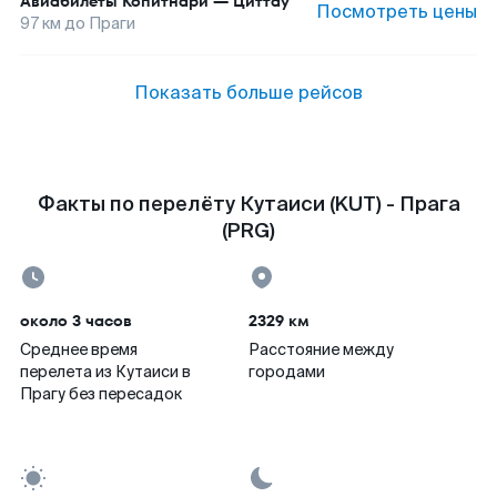
Авиабилеты
Копитнари
—
Циттау
Посмотреть цены
97
км до
Праги
Показать больше рейсов
Факты по перелёту Кутаиси (KUT) - Прага
(PRG)
около 3 часов
2329 км
Среднее время
Расстояние между
перелета из Кутаиси в
городами
Прагу без пересадок