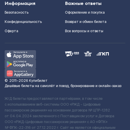
Информация
Важные ответы
Безопасность
Оформление и покупка
Конфиденциальность
Возврат и обмен билета
Оферта
Все вопросы и ответы
©
2011–2026
Купибилет
Дешёвые билеты на самолёт и поезд, бронирование и онлайн-заказ
Ж/Д билеты предоставляются партнёрами, в том числе
с использованием веб-системы ООО «РЖД – Цифровые
пассажирские решения» на основании договора № ЦПР-1282
от 04.04.2024 заключенного с Поставщиком услуг и Договора
ООО «РЖД-Цифровые пассажирские решения» c АО «ФПК»
№ ФПК-22-316 от 27.12.2022 г. Сайт не является официальным