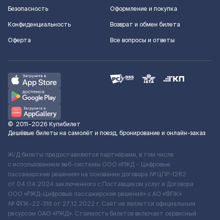
Безопасность
Оформление и покупка
Конфиденциальность
Возврат и обмен билета
Оферта
Все вопросы и ответы
©
2011–2026
Купибилет
Дешёвые билеты на самолёт и поезд, бронирование и онлайн-заказ
Ж/Д билеты предоставляются партнёрами, в том числе
с использованием веб-системы ООО «РЖД – Цифровые
пассажирские решения» на основании договора № ЦПР-1282
от 04.04.2024 заключенного с Поставщиком услуг и Договора
ООО «РЖД-Цифровые пассажирские решения» c АО «ФПК»
№ ФПК-22-316 от 27.12.2022 г. Сайт не является официальным
ресурсом ОАО «РЖД». Стоимость билетов включает сервисный