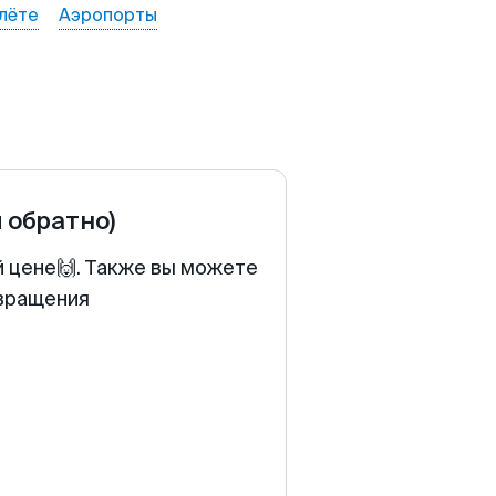
лёте
Аэропорты
и обратно)
й цене🙌. Также вы можете
звращения