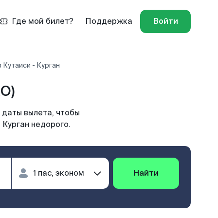
Где мой билет?
Поддержка
Войти
 Кутаиси - Курган
O)
 даты вылета, чтобы
 Курган недорого.
Найти