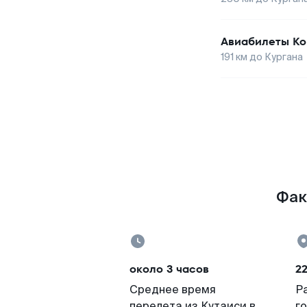
Авиабилеты
Ко
191
км до
Кургана
Фак
около 3 часов
22
Среднее время
Р
перелета из Кутаиси в
г