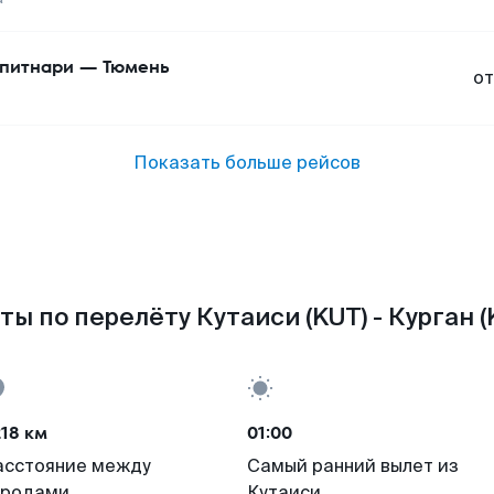
питнари
—
Тюмень
от
Показать больше рейсов
ты по перелёту Кутаиси (KUT) - Курган (
18 км
01:00
асстояние между
Самый ранний вылет из
ородами
Кутаиси