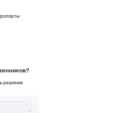
эропорты
твенников?
ть решение