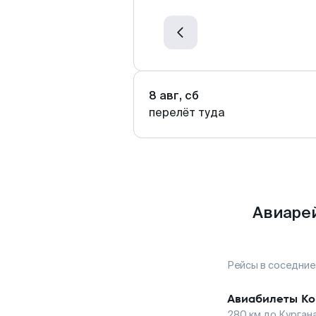
8 авг, сб
перелёт туда
Авиарей
Рейсы в соседние
Авиабилеты
Ко
280
км до
Курган