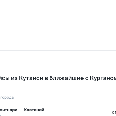
сы из Кутаиси в ближайшие с Кургано
 города
питнари
—
Костанай
о
а