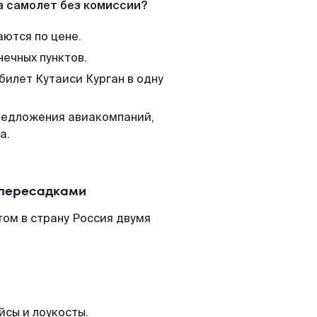
а самолет без комиссии?
аются по цене.
нечных пунктов.
билет Кутаиси Курган в одну
редложения авиакомпаний,
а.
 пересадками
том в страну Россия двумя
йсы и лоукосты.