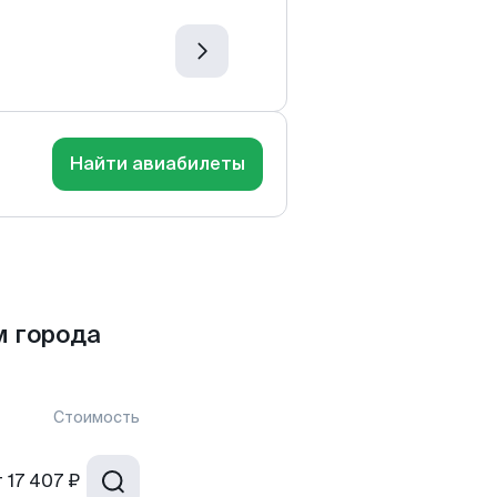
Найти авиабилеты
м города
Стоимость
т
17 407 ₽