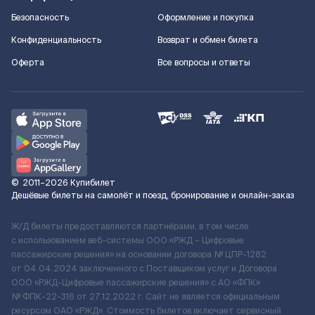
Безопасность
Оформление и покупка
Конфиденциальность
Возврат и обмен билета
Оферта
Все вопросы и ответы
©
2011–2026
Купибилет
Дешёвые билеты на самолёт и поезд, бронирование и онлайн-заказ
Ж/Д билеты предоставляются партнёрами, в том числе
с использованием веб-системы ООО «РЖД – Цифровые
пассажирские решения» на основании договора № ЦПР-1282
от 04.04.2024 заключенного с Поставщиком услуг и Договора
ООО «РЖД-Цифровые пассажирские решения» c АО «ФПК»
№ ФПК-22-316 от 27.12.2022 г. Сайт не является официальным
ресурсом ОАО «РЖД». Стоимость билетов включает сервисный