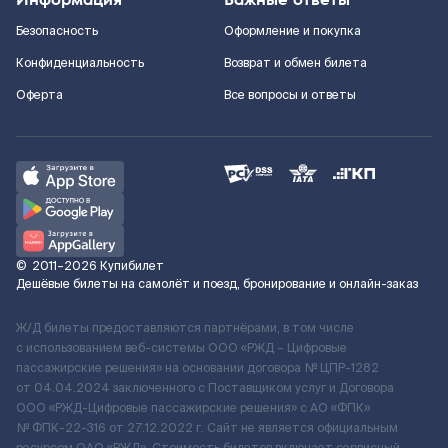
Безопасность
Оформление и покупка
Конфиденциальность
Возврат и обмен билета
Оферта
Все вопросы и ответы
©
2011–2026
Купибилет
Дешёвые билеты на самолёт и поезд, бронирование и онлайн-заказ
Ж/Д билеты предоставляются партнёрами, в том числе
с использованием веб-системы ООО «РЖД – Цифровые
пассажирские решения» на основании договора № ЦПР-1282
от 04.04.2024 заключенного с Поставщиком услуг и Договора
ООО «РЖД-Цифровые пассажирские решения» c АО «ФПК»
№ ФПК-22-316 от 27.12.2022 г. Сайт не является официальным