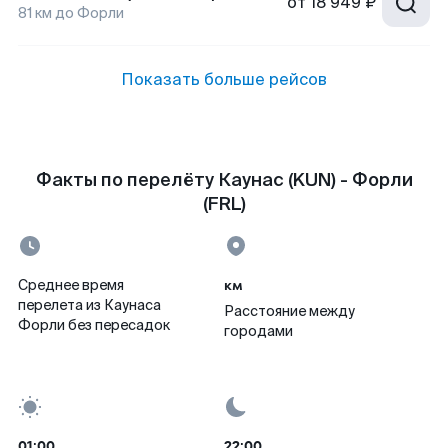
от
18 949 ₽
81
км до
Форли
Показать больше рейсов
Факты по перелёту Каунас (KUN) - Форли
(FRL)
км
Среднее время
перелета из Каунаса
Расстояние между
Форли без пересадок
городами
01:00
22:00