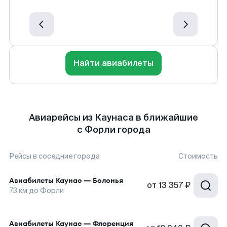
Найти авиабилеты
Авиарейсы из Каунаса в ближайшие
с Форли города
Рейсы в соседние города
Стоимость
Авиабилеты
Каунас
—
Болонья
от
13 357 ₽
73
км до
Форли
Авиабилеты
Каунас
—
Флоренция