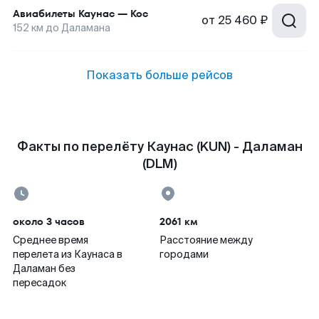
Авиабилеты
Каунас
—
Кос
от
25 460 ₽
152
км до
Даламана
Показать больше рейсов
Факты по перелёту Каунас (KUN) - Даламан
(DLM)
около 3 часов
2061 км
Среднее время
Расстояние между
перелета из Каунаса в
городами
Даламан без
пересадок