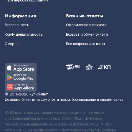
Партнерская программа
Информация
Важные ответы
Безопасность
Оформление и покупка
Конфиденциальность
Возврат и обмен билета
Оферта
Все вопросы и ответы
©
2011–2026
Купибилет
Дешёвые билеты на самолёт и поезд, бронирование и онлайн-заказ
Ж/Д билеты предоставляются партнёрами, в том числе
с использованием веб-системы ООО «РЖД – Цифровые
пассажирские решения» на основании договора № ЦПР-1282
от 04.04.2024 заключенного с Поставщиком услуг и Договора