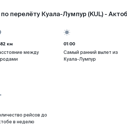
по перелёту Куала-Лумпур (KUL) - Актоб
682 км
01:00
асстояние между
Самый ранний вылет из
ородами
Куала-Лумпур
оличество рейсов до
ктобе в неделю