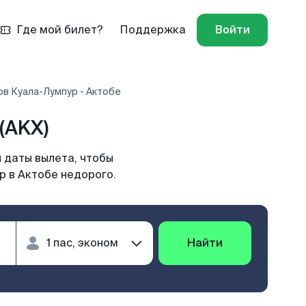
Где мой билет?
Поддержка
Войти
ов Куала-Лумпур - Актобе
(AKX)
 даты вылета, чтобы
р в Актобе недорого.
Найти