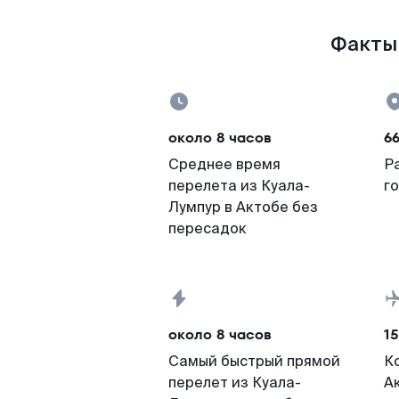
Факты 
около 8 часов
6
Среднее время
Р
перелета из Куала-
г
Лумпур в Актобе без
пересадок
около 8 часов
15
Самый быстрый прямой
К
перелет из Куала-
А