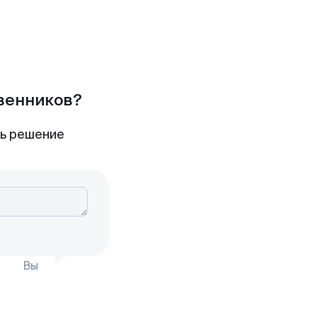
твенников?
ть решение
Вы