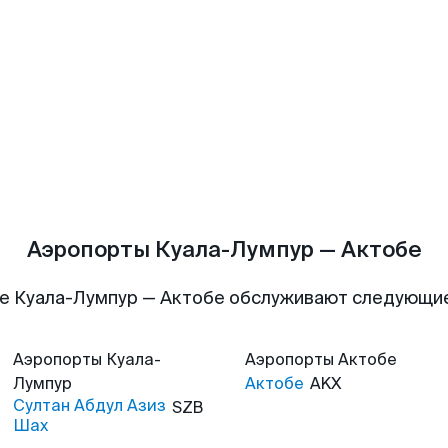
Аэропорты Куала-Лумпур — Актобе
е Куала-Лумпур — Актобе обслуживают следующи
Аэропорты
Куала-
Аэропорты
Актобе
Лумпур
Актобе
AKX
Султан Абдул Азиз
SZB
Шах