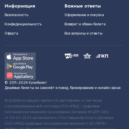
Информация
Важные ответы
Безопасность
Оформление и покупка
Конфиденциальность
Возврат и обмен билета
Оферта
Все вопросы и ответы
©
2011–2026
Купибилет
Дешёвые билеты на самолёт и поезд, бронирование и онлайн-заказ
Ж/Д билеты предоставляются партнёрами, в том числе
с использованием веб-системы ООО «РЖД – Цифровые
пассажирские решения» на основании договора № ЦПР-1282
от 04.04.2024 заключенного с Поставщиком услуг и Договора
ООО «РЖД-Цифровые пассажирские решения» c АО «ФПК»