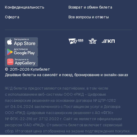
Конфиденциальность
Возврат и обмен билета
Оферта
Все вопросы и ответы
©
2011–2026
Купибилет
Дешёвые билеты на самолёт и поезд, бронирование и онлайн-заказ
Ж/Д билеты предоставляются партнёрами, в том числе
с использованием веб-системы ООО «РЖД – Цифровые
пассажирские решения» на основании договора № ЦПР-1282
от 04.04.2024 заключенного с Поставщиком услуг и Договора
ООО «РЖД-Цифровые пассажирские решения» c АО «ФПК»
№ ФПК-22-316 от 27.12.2022 г. Сайт не является официальным
ресурсом ОАО «РЖД». Стоимость билетов включает сервисный
сбор. Итоговая цена отображена на экране подтверждения покупки.