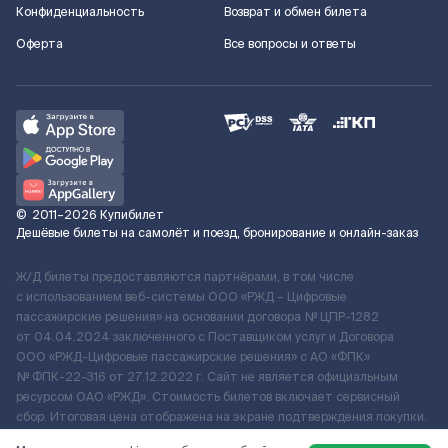
Конфиденциальность
Возврат и обмен билета
Оферта
Все вопросы и ответы
©
2011–2026
Купибилет
Дешёвые билеты на самолёт и поезд, бронирование и онлайн-заказ
Ж/Д билеты предоставляются партнёрами, в том числе
с использованием веб-системы ООО «РЖД – Цифровые
пассажирские решения» на основании договора № ЦПР-1282
от 04.04.2024 заключенного с Поставщиком услуг и Договора
ООО «РЖД-Цифровые пассажирские решения» c АО «ФПК»
№ ФПК-22-316 от 27.12.2022 г. Сайт не является официальным
ресурсом ОАО «РЖД». Стоимость билетов включает сервисный
сбор. Итоговая цена отображена на экране подтверждения покупки.
По вопросам рассмотрения обращений, жалоб, претензий граждан