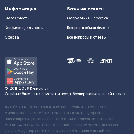
Информация
Важные ответы
Безопасность
Оформление и покупка
Конфиденциальность
Возврат и обмен билета
Оферта
Все вопросы и ответы
©
2011–2026
Купибилет
Дешёвые билеты на самолёт и поезд, бронирование и онлайн-заказ
Ж/Д билеты предоставляются партнёрами, в том числе
с использованием веб-системы ООО «РЖД – Цифровые
пассажирские решения» на основании договора № ЦПР-1282
от 04.04.2024 заключенного с Поставщиком услуг и Договора
ООО «РЖД-Цифровые пассажирские решения» c АО «ФПК»