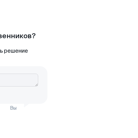
твенников?
ть решение
Вы