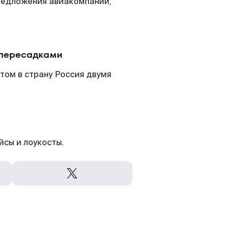
редложения авиакомпаний,
 пересадками
том в страну Россия двумя
йсы и лоукосты.