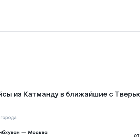
йсы из Катманду в ближайшие с Тверью
 города
ибхуван
—
Москва
от