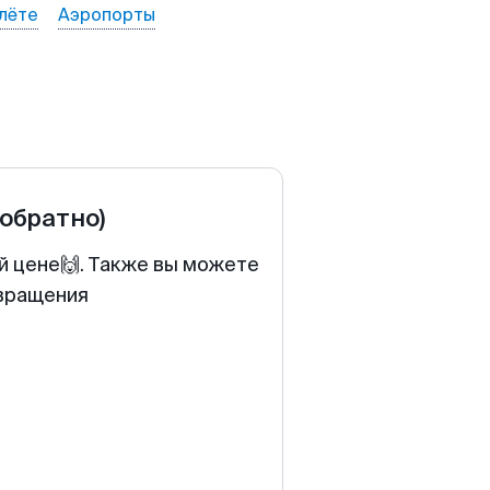
лёте
Аэропорты
 обратно)
й цене🙌. Также вы можете
звращения