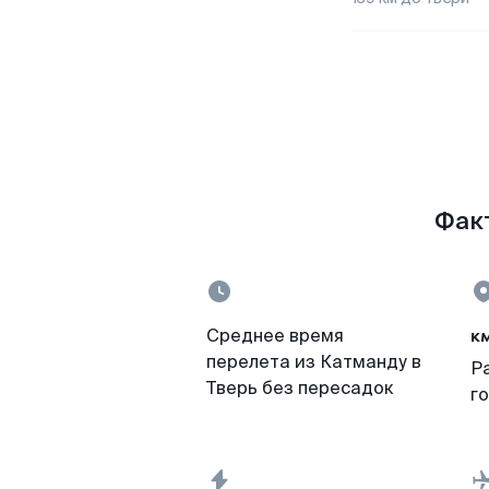
Факт
к
Среднее время
перелета из Катманду в
Р
Тверь без пересадок
г