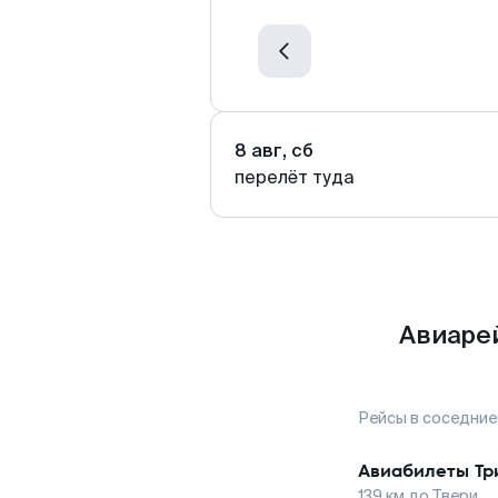
8 авг, сб
перелёт туда
Авиаре
Рейсы в соседние
Авиабилеты
Тр
139
км до
Твери